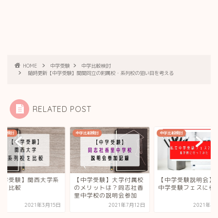
HOME
中学受験
中学比較検討
随時更新【中学受験】関関同立の附属校・系列校の狙い目を考える
RELATED POST
比較検討
中学比較検討
中学比較検討
中学受験】関西大学系
【中学受験】大学付属校
【中学受験説明会】
校を比較
のメリットは？同志社香
中学受験フェスに参
里中学校の説明会参加
2021年3月15日
2021年7月12日
2021年4