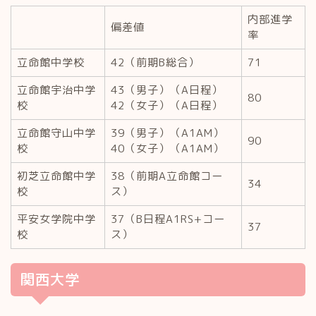
内部進学
偏差値
率
立命館中学校
42（前期B総合）
71
立命館宇治中学
43（男子）（A日程）
80
校
42（女子）（A日程）
立命館守山中学
39（男子）（A1AM）
90
校
40（女子）（A1AM）
初芝立命館中学
38（前期A立命館コー
34
校
ス）
平安女学院中学
37（B日程A1RS+コー
37
校
ス）
関西大学